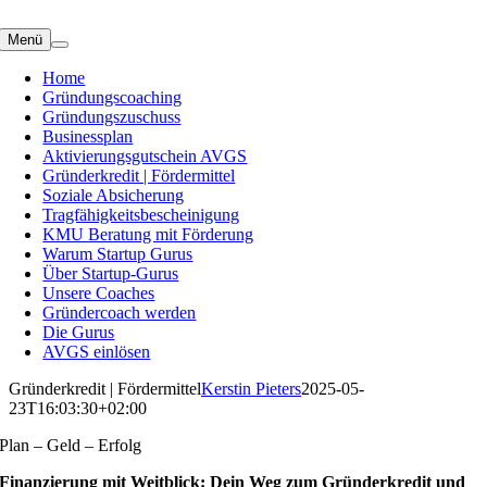
Zum
Inhalt
Menü
springen
Home
Gründungscoaching
Gründungszuschuss
Businessplan
Aktivierungsgutschein AVGS
Gründerkredit | Fördermittel
Soziale Absicherung
Tragfähigkeitsbescheinigung
KMU Beratung mit Förderung
Warum Startup Gurus
Über Startup-Gurus
Unsere Coaches
Gründercoach werden
Die Gurus
AVGS einlösen
Gründerkredit | Fördermittel
Kerstin Pieters
2025-05-
23T16:03:30+02:00
Plan – Geld – Erfolg
Finanzierung mit Weitblick: Dein Weg zum Gründerkredit und