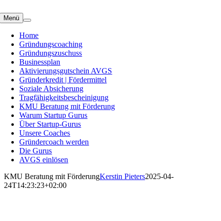
Zum
Inhalt
Menü
springen
Home
Gründungscoaching
Gründungszuschuss
Businessplan
Aktivierungsgutschein AVGS
Gründerkredit | Fördermittel
Soziale Absicherung
Tragfähigkeitsbescheinigung
KMU Beratung mit Förderung
Warum Startup Gurus
Über Startup-Gurus
Unsere Coaches
Gründercoach werden
Die Gurus
AVGS einlösen
KMU Beratung mit Förderung
Kerstin Pieters
2025-04-
24T14:23:23+02:00