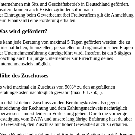
nternehmen mit Sitz und Geschäftsbetrieb in Deutschland gefördert.
nsofern können auch Existenzgründer sofort nach
er Eintragung beim Gewerbeamt (bei Freiberuflern gilt die Anmeldung
eim Finanzamt) eine Förderung erhalten.
as wird gefördert?
s kann jede Beratung von maximal 5 Tagen gefördert werden, die zu
irtschaftlichen, finanziellen, personellen und organisatorischen Fragen
er Unternehmensführung durchgeführt wird. I
nsofern ist ein 5 tägiges
oaching auch für junge Unternehmer zur Erreichung
deines
nternehmensziels möglich.
öhe des Zuschusses
s wird maximal ein Zuschuss von 50%* zu den angefallenen
eratungskosten nachträglich gewährt (max. € 1.750,-).
u erhältst deinen Zuschuss zu den Beratungskosten also
gegen
inreichung der Rechnung und dem Zahlungsnachweis nachträglich
berwiesen – musst leider in
Vorleistung gehen. Durch die vorherige
estätigung vom BAFA und unsere langjährige Erfahrung hast
du aber
ie Gewissheit, den Zuschuss mit hoher Gewissheit auch zu erhalten.
Neue Bundesländer (ohne Land Berlin, ohne Region Leipzig), Region